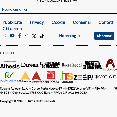
© RIPRODUZIONE RISERVATA
Necrologi di ieri
Pubblicità
Privacy
Cookie
Consensi
Contatti
Chi siamo
Necrologie
Abbonati
IL GRUPPO
Società Athesis S.p.A. – Corso Porta Nuova, 67 – I-37122 Verona (VR) – REA: VR-
119
44853 – Cap. soc. i.v.: 1.768.000 Euro – P.IVA e C.F. 00213960230
Copyright © 2026 – Tutti i diritti riservati