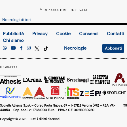
© RIPRODUZIONE RISERVATA
Necrologi di ieri
Pubblicità
Privacy
Cookie
Consensi
Contatti
Chi siamo
Necrologie
Abbonati
IL GRUPPO
Società Athesis S.p.A. – Corso Porta Nuova, 67 – I-37122 Verona (VR) – REA: VR-
119
44853 – Cap. soc. i.v.: 1.768.000 Euro – P.IVA e C.F. 00213960230
Copyright © 2026 – Tutti i diritti riservati