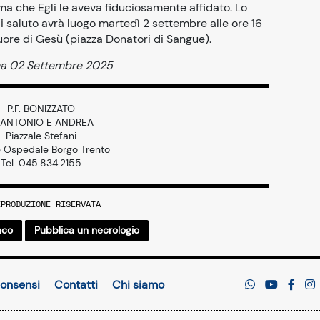
ma che Egli le aveva fiduciosamente affidato. Lo
 di saluto avrà luogo martedì 2 settembre alle ore 16
uore di Gesù (piazza Donatori di Sangue).
a 02 Settembre 2025
P.F. BONIZZATO
 ANTONIO E ANDREA
Piazzale Stefani
e Ospedale Borgo Trento
Tel. 045.834.2155
IPRODUZIONE RISERVATA
nco
Pubblica un necrologio
onsensi
Contatti
Chi siamo