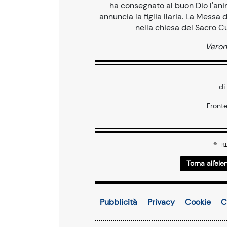
ha consegnato al buon Dio l'ani
annuncia la figlia Ilaria. La Messa
nella chiesa del Sacro C
Veron
di
Front
© R
Torna all'ele
Pubblicità
Privacy
Cookie
C