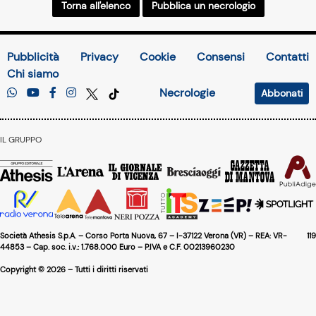
Torna all'elenco
Pubblica un necrologio
Pubblicità
Privacy
Cookie
Consensi
Contatti
Chi siamo
Necrologie
Abbonati
IL GRUPPO
Società Athesis S.p.A. – Corso Porta Nuova, 67 – I-37122 Verona (VR) – REA: VR-
119
44853 – Cap. soc. i.v.: 1.768.000 Euro – P.IVA e C.F. 00213960230
Copyright © 2026 – Tutti i diritti riservati